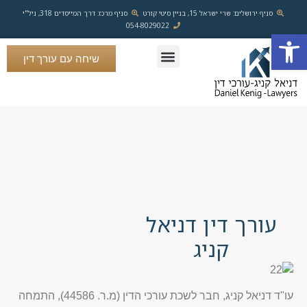
סניף ירושלים: שרי ישראל 15, בניין סיטי קורט
סניף מרכז: דרך המייסדים 318, ניל"י
054-8029022
פתח סרגל נגישות
שיחה עם עורך דין
ייפוי כוח מתמשך
ייצוג שוטף לעסקים
עסקאות מקרקעין
לקוחות ממליצים
פשיטת רגל וחדלות פרעון
עורך דין דניאל
קניג
עו"ד דניאל קניג, חבר לשכת עורכי הדין (מ.ר. 44586), התמחה