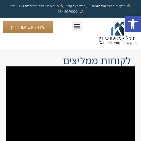
סניף ירושלים: שרי ישראל 15, בניין סיטי קורט
סניף מרכז: דרך המייסדים 318, ניל"י
054-8029022
פתח סרגל נגישות
שיחה עם עורך דין
ייפוי כוח מתמשך
ייצוג שוטף לעסקים
עסקאות מקרקעין
לקוחות ממליצים
פשיטת רגל וחדלות פרעון
לקוחות ממליצים